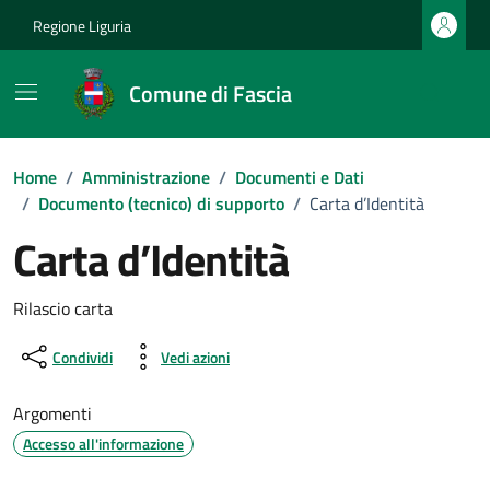
Vai ai contenuti
Vai al footer
Regione Liguria
Comune di Fascia
Home
/
Amministrazione
/
Documenti e Dati
/
Documento (tecnico) di supporto
/
Carta d’Identità
Carta d’Identità
Dettagli del documento
Rilascio carta
Condividi
Vedi azioni
Argomenti
Accesso all'informazione