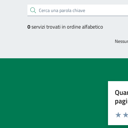
Esplora tutti i servizi
Cerca una parola chiave
0
servizi trovati in ordine alfabetico
Nessun
Quan
pagi
Valuta 
Val