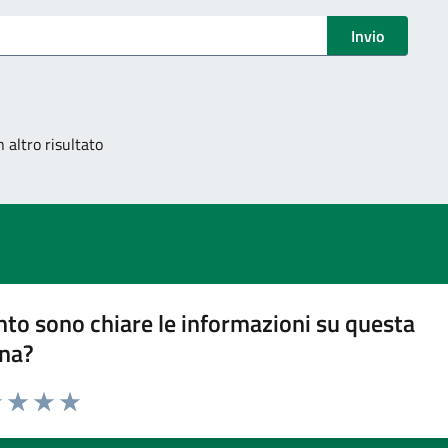
Invio
 altro risultato
to sono chiare le informazioni su questa
na?
1 stelle su 5
uta 2 stelle su 5
Valuta 3 stelle su 5
Valuta 4 stelle su 5
Valuta 5 stelle su 5