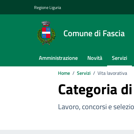
Vai ai contenuti
Vai al footer
Regione Liguria
Comune di Fascia
Amministrazione
Novità
Servizi
Home
/
Servizi
/
Vita lavorativa
Categoria di
Lavoro, concorsi e selezion