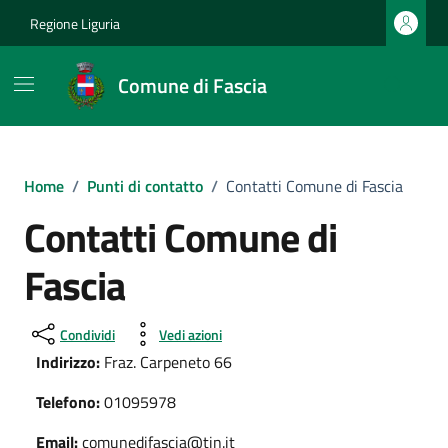
Vai ai contenuti
Vai al footer
Regione Liguria
Comune di Fascia
Home
/
Punti di contatto
/
Contatti Comune di Fascia
Contatti Comune di
Fascia
Condividi
Vedi azioni
Indirizzo:
Fraz. Carpeneto 66
Telefono:
01095978
Email:
comunedifascia@tin.it