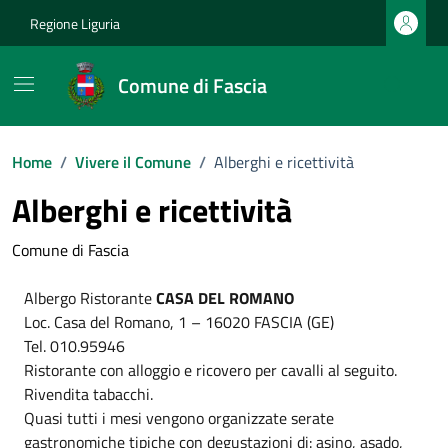
Vai ai contenuti
Vai al footer
Regione Liguria
Comune di Fascia
Home
/
Vivere il Comune
/
Alberghi e ricettività
Alberghi e ricettività
Comune di Fascia
Albergo Ristorante
CASA DEL ROMANO
Loc. Casa del Romano, 1 – 16020 FASCIA (GE)
Tel. 010.95946
Ristorante con alloggio e ricovero per cavalli al seguito.
Rivendita tabacchi.
Quasi tutti i mesi vengono organizzate serate
gastronomiche tipiche con degustazioni di: asino, asado,